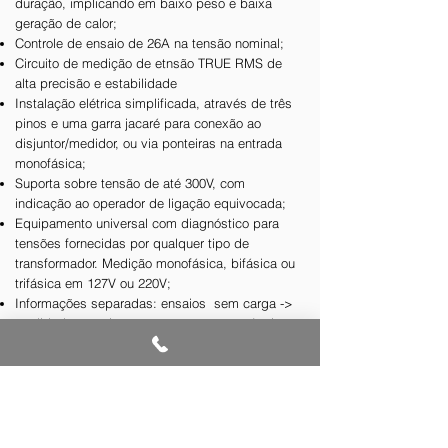
duração, implicando em baixo peso e baixa
geração de calor;
Controle de ensaio de 26A na tensão nominal;
Circuito de medição de etnsão TRUE RMS de
alta precisão e estabilidade
Instalação elétrica simplificada, através de três
pinos e uma garra jacaré para conexão ao
disjuntor/medidor, ou via ponteiras na entrada
monofásica;
Suporta sobre tensão de até 300V, com
indicação ao operador de ligação equivocada;
Equipamento universal com diagnóstico para
tensões fornecidas por qualquer tipo de
transformador. Medição monofásica, bifásica ou
trifásica em 127V ou 220V;
Informações separadas: ensaios sem carga ->
qualidade, ensaios com carga -> emergência.
Suporte
Download do Guia
Rápido